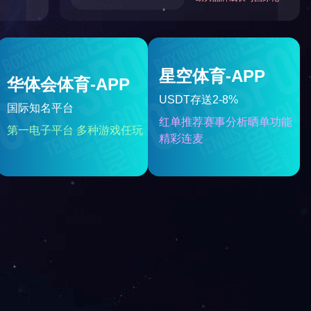
在线咨询
 上一页 下一页 末页 跳转到第
页
电话
微信扫一扫
在线留言
联系我们
|
|