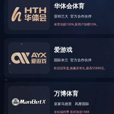
当前位置：
开云在线开户·（中国）官方网站
>
产品中心
>
深
产品分类
深冷试验箱
开云在线开户·（中国）