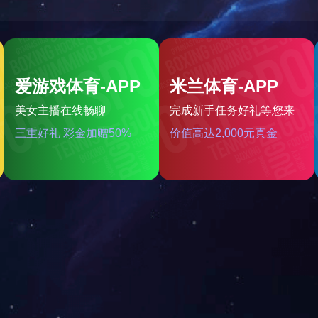
共 1 条记录，当前 1 / 1 页 开云在线开户·（中国）官方网站
产品中心
新闻动态
技术文章
|
|
|