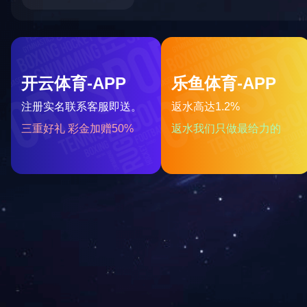
官方网站相关的文章
深冷试验箱的特点是什么？读完下文你就知道了
淋雨试验箱的接线问题
可靠性参数体系的分类
台式恒温恒湿试验箱与低温恒温恒湿试验箱有什么不同
电源老化房在使用中容易出现哪些故障？
盐雾腐蚀试验箱试验方法和简单介绍
开云在线开户·（中国）官方网站
关于我们
|