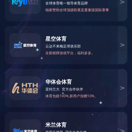
开云在线开户·（中国）官方网站相关的
文章
双85试验箱的配置介绍
步入式恒温恒湿试验室容积怎么定
浅析温湿度试验箱的结构特点和应用范围
高低温湿热试验箱的制冷系统冷冻机油的选择
汽车/摩托车电压表环境试验方法
高低温湿热试验箱加湿水盒更换应注意的问题