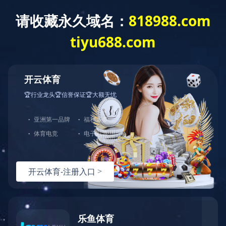
开云在线开户·（中国）官方网站
当前位置：
开云在线开户·（中国）官方网站
>
产品中心
>
淋
雨试验箱（室）
>
IP1/2/3/4/5/6淋雨试验装置
产品分类