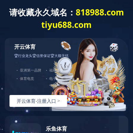
开云在线开户·（中国）官方网站
当前位置：
开云在线开户·（中国）官方网站
>
产品中心
>
淋
雨试验箱（室）
>
IP3/4淋雨试验箱
产品分类