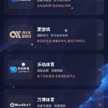
IPX4K淋雨箱
本系列IPX4K淋雨箱对各种防水、防渗漏有特别要求的产品和
设备，以评价其抗水能力或密封能力，其中此台IPX4K淋雨试
验箱可满足GB4208标准IP代码第6位表征数7的防护试验，其
更新日期：
2023-06-25
访问次数：
3383
性能指标也可满足GB/T4942、GB2423.38、DIN40050的标
准。具有试验空间大、模拟环境的特点。
查看详情
在线留言