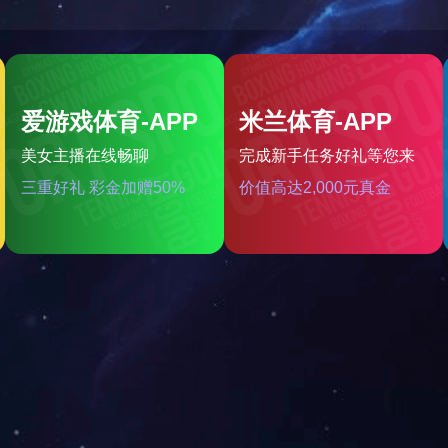
共 1 条记录，当前 1 / 1 页 开云在线开户·（中国）官方网站
产品中心
新闻动态
技术文章
|
|
|