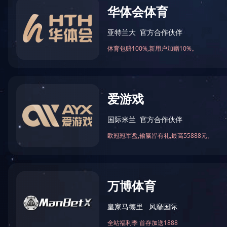
当前位置：
开云在线开户·（中国）官方网站
>
产品中心
>
三
产品分类
三综合试验箱
开云在线开户·（中国）