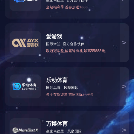
SVTH温湿度振动综合试验箱
可为用户检验、检测电子电工元器件、零配件或相关行业的实
验部门提供一个模拟环境，为测试数据的准确性和*性(可重复)
提供*条件。结构一体化程度高，在客户端装配调试时间短；
更新日期：
2023-06-24
访问次数：
3705
科学的空气流通设计，使室内温湿度均匀，避免任何死角；完
备的安全保护装置，避免了任何可能发生的安全隐患，保证设
查看详情
在线留言
备的长期可靠性；每个产品都根据客户的要求订做，保证了设
备的高效，节能。