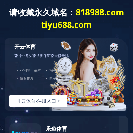
开云在线开户·（中国）官方网站
当前位置：
开云在线开户·（中国）官方网站
>
产品中心
>
三
综合试验箱
>
温湿度振动综合试验箱
产品分类